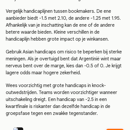
Vergelijk handicaplijnen tussen bookmakers. De ene
aanbieder biedt -1.5 met 2.10, de andere -1.25 met 1.95.
Afhankelijk van je inschatting kan de ene of de andere
betere waarde bieden. Kleine verschillen in de
handicaplijn hebben grote impact op je winkansen.
Gebruik Asian handicaps om risico te beperken bij sterke
meningen. Als je overtuigd bent dat Argentinië wint maar
nerveus bent over de marge, kies dan -0.5 of 0. Je krijgt
lagere odds maar hogere zekerheid.
Wees voorzichtig met grote handicaps in knock-
outwedstrijden. Teams worden voorzichtiger wanneer
uitschakeling dreigt. Een handicap van -2.5 in een
kwartfinale is riskanter dan dezelfde handicap in de
groepsfase tegen een zwakke tegenstander.