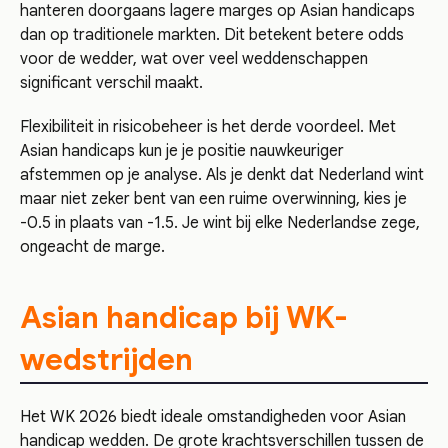
hanteren doorgaans lagere marges op Asian handicaps
dan op traditionele markten. Dit betekent betere odds
voor de wedder, wat over veel weddenschappen
significant verschil maakt.
Flexibiliteit in risicobeheer is het derde voordeel. Met
Asian handicaps kun je je positie nauwkeuriger
afstemmen op je analyse. Als je denkt dat Nederland wint
maar niet zeker bent van een ruime overwinning, kies je
-0.5 in plaats van -1.5. Je wint bij elke Nederlandse zege,
ongeacht de marge.
Asian handicap bij WK-
wedstrijden
Het WK 2026 biedt ideale omstandigheden voor Asian
handicap wedden. De grote krachtsverschillen tussen de