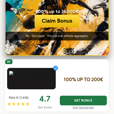
800% up to 26000€
Claim Bonus
18+ · T&Cs apply · This site is an affiliate aggregator.
#4
100% UP TO 200€
4.7
Rate it! (1,636)
GET BONUS
★★★★★
Our Score
Visit Spinstar.bet