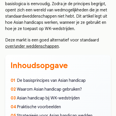
basislogica is eenvoudig. Zodra je de principes begrijpt,
opent zich een wereld van wedmogelijkheden die je met
standaardweddenschappen niet hebt. Dit artikel legt uit
hoe Asian handicaps werken, wanneer je ze gebruikt en
hoe je ze toepast op WK-wedstrijden.
Deze markt is een goed alternatief voor standaard
over/under weddenschappen
.
Inhoudsopgave
De basisprincipes van Asian handicap
Waarom Asian handicap gebruiken?
Asian handicap bij WK-wedstrijden
Praktische voorbeelden
Strategieën voor Asian handicap wedden