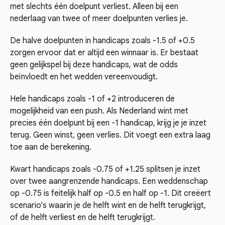
met slechts één doelpunt verliest. Alleen bij een
nederlaag van twee of meer doelpunten verlies je.
De halve doelpunten in handicaps zoals -1.5 of +0.5
zorgen ervoor dat er altijd een winnaar is. Er bestaat
geen gelijkspel bij deze handicaps, wat de odds
beïnvloedt en het wedden vereenvoudigt.
Hele handicaps zoals -1 of +2 introduceren de
mogelijkheid van een push. Als Nederland wint met
precies één doelpunt bij een -1 handicap, krijg je je inzet
terug. Geen winst, geen verlies. Dit voegt een extra laag
toe aan de berekening.
Kwart handicaps zoals -0.75 of +1.25 splitsen je inzet
over twee aangrenzende handicaps. Een weddenschap
op -0.75 is feitelijk half op -0.5 en half op -1. Dit creëert
scenario’s waarin je de helft wint en de helft terugkrijgt,
of de helft verliest en de helft terugkrijgt.