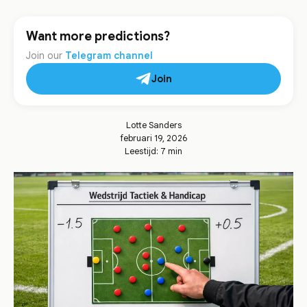
Want more predictions?
Join our
Telegram channel
Join
Lotte Sanders
februari 19, 2026
Leestijd: 7 min