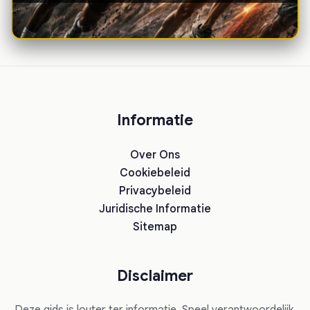
Informatie
Over Ons
Cookiebeleid
Privacybeleid
Juridische Informatie
Sitemap
Disclaimer