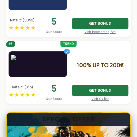
5
Rate it! (1,055)
GET BONUS
★★★★★
Our Score
Visit Boomerang Bet
#3
TREND
100% UP TO 200€
5
Rate it! (356)
GET BONUS
★★★★★
Our Score
Visit 0x.bet
SPECIAL OFFER