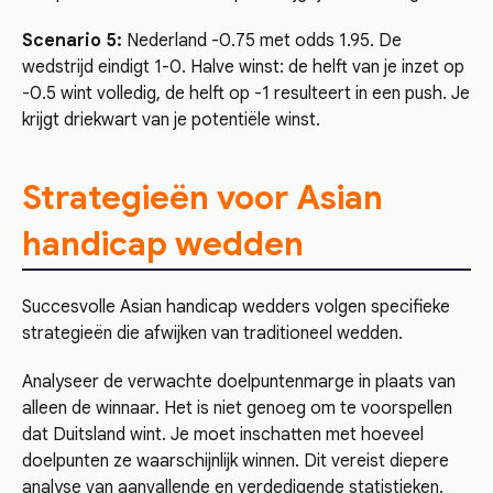
Scenario 5:
Nederland -0.75 met odds 1.95. De
wedstrijd eindigt 1-0. Halve winst: de helft van je inzet op
-0.5 wint volledig, de helft op -1 resulteert in een push. Je
krijgt driekwart van je potentiële winst.
Strategieën voor Asian
handicap wedden
Succesvolle Asian handicap wedders volgen specifieke
strategieën die afwijken van traditioneel wedden.
Analyseer de verwachte doelpuntenmarge in plaats van
alleen de winnaar. Het is niet genoeg om te voorspellen
dat Duitsland wint. Je moet inschatten met hoeveel
doelpunten ze waarschijnlijk winnen. Dit vereist diepere
analyse van aanvallende en verdedigende statistieken.