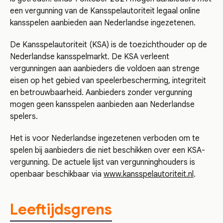
een vergunning van de Kansspelautoriteit legaal online
kansspelen aanbieden aan Nederlandse ingezetenen.
De Kansspelautoriteit (KSA) is de toezichthouder op de
Nederlandse kansspelmarkt. De KSA verleent
vergunningen aan aanbieders die voldoen aan strenge
eisen op het gebied van speelerbescherming, integriteit
en betrouwbaarheid. Aanbieders zonder vergunning
mogen geen kansspelen aanbieden aan Nederlandse
spelers.
Het is voor Nederlandse ingezetenen verboden om te
spelen bij aanbieders die niet beschikken over een KSA-
vergunning. De actuele lijst van vergunninghouders is
openbaar beschikbaar via
www.kansspelautoriteit.nl
.
Leeftijdsgrens