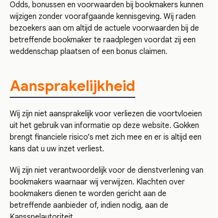
Odds, bonussen en voorwaarden bij bookmakers kunnen
wijzigen zonder voorafgaande kennisgeving. Wij raden
bezoekers aan om altijd de actuele voorwaarden bij de
betreffende bookmaker te raadplegen voordat zij een
weddenschap plaatsen of een bonus claimen.
Aansprakelijkheid
Wij zijn niet aansprakelijk voor verliezen die voortvloeien
uit het gebruik van informatie op deze website. Gokken
brengt financiele risico’s met zich mee en er is altijd een
kans dat u uw inzet verliest.
Wij zijn niet verantwoordelijk voor de dienstverlening van
bookmakers waarnaar wij verwijzen. Klachten over
bookmakers dienen te worden gericht aan de
betreffende aanbieder of, indien nodig, aan de
Kansspelautoriteit.