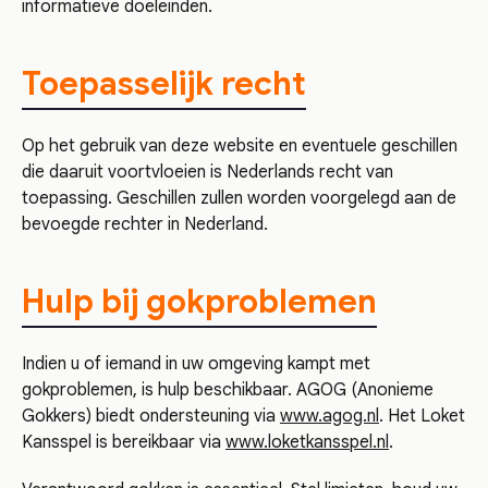
informatieve doeleinden.
Toepasselijk recht
Op het gebruik van deze website en eventuele geschillen
die daaruit voortvloeien is Nederlands recht van
toepassing. Geschillen zullen worden voorgelegd aan de
bevoegde rechter in Nederland.
Hulp bij gokproblemen
Indien u of iemand in uw omgeving kampt met
gokproblemen, is hulp beschikbaar. AGOG (Anonieme
Gokkers) biedt ondersteuning via
www.agog.nl
. Het Loket
Kansspel is bereikbaar via
www.loketkansspel.nl
.