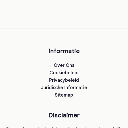
Informatie
Over Ons
Cookiebeleid
Privacybeleid
Juridische Informatie
Sitemap
Disclaimer