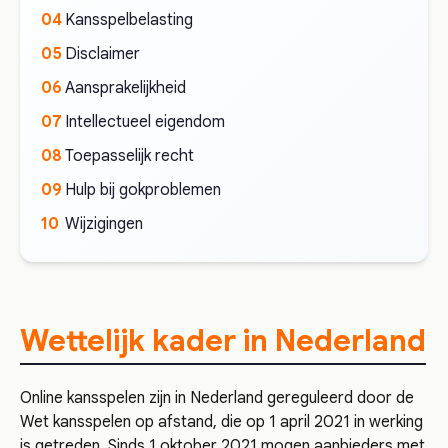
Kansspelbelasting
Disclaimer
Aansprakelijkheid
Intellectueel eigendom
Toepasselijk recht
Hulp bij gokproblemen
Wijzigingen
Wettelijk kader in Nederland
Online kansspelen zijn in Nederland gereguleerd door de
Wet kansspelen op afstand, die op 1 april 2021 in werking
is getreden. Sinds 1 oktober 2021 mogen aanbieders met