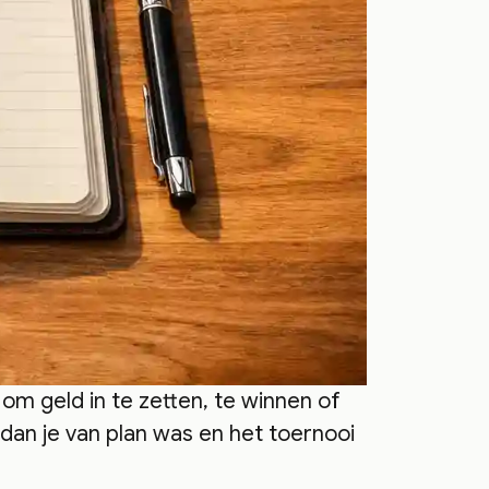
m geld in te zetten, te winnen of
 dan je van plan was en het toernooi