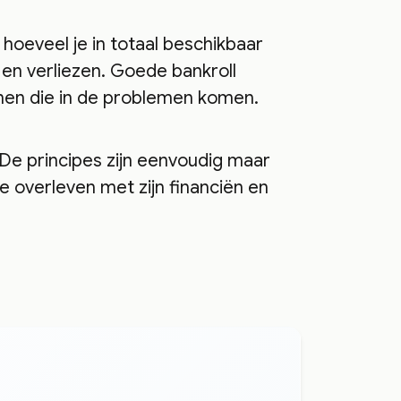
hoeveel je in totaal beschikbaar
en verliezen. Goede bankroll
nen die in de problemen komen.
. De principes zijn eenvoudig maar
e overleven met zijn financiën en