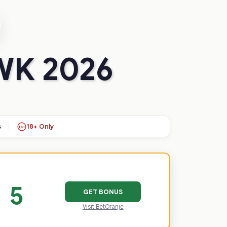
WK 2026
s
18+ Only
18+
5
GET BONUS
Visit BetOranje