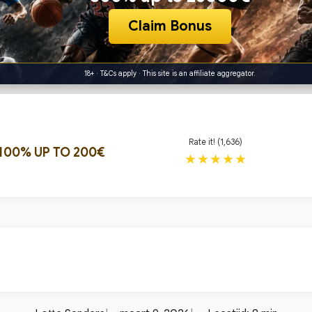
Claim Bonus
18+ · T&Cs apply · This site is an affiliate aggregator.
Rate it! (1,636)
100% UP TO 200€
★★★★★