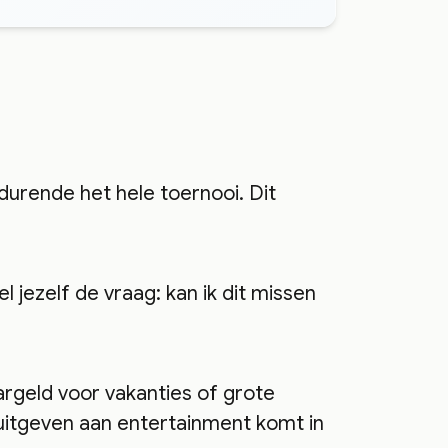
durende het hele toernooi. Dit
l jezelf de vraag: kan ik dit missen
rgeld voor vakanties of grote
 uitgeven aan entertainment komt in