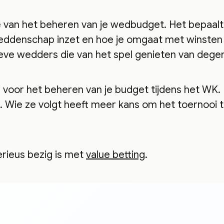
e van het beheren van je wedbudget. Het bepaalt 
weddenschap inzet en hoe je omgaat met winsten 
ve wedders die van het spel genieten van dege
nen voor het beheren van je budget tijdens het WK
. Wie ze volgt heeft meer kans om het toernooi t
erieus bezig is met
value betting
.