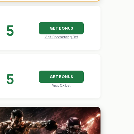
5
GET BONUS
Visit Boomerang Bet
5
GET BONUS
Visit 0x.bet