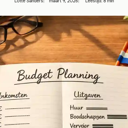
Lotte Sanders
maart 9, 2026
Leestijd: 8 min