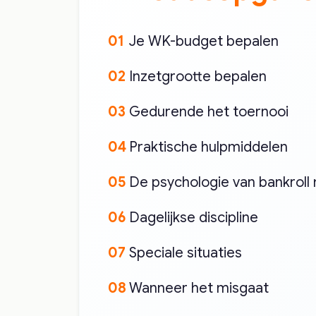
Je WK-budget bepalen
Inzetgrootte bepalen
Gedurende het toernooi
Praktische hulpmiddelen
De psychologie van bankrol
Dagelijkse discipline
Speciale situaties
Wanneer het misgaat