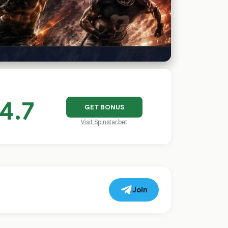
4.7
GET BONUS
Visit Spinstar.bet
Join