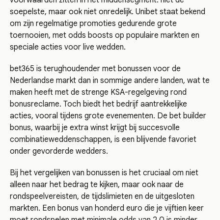
voorwaarden zitten in het middensegment: niet de
soepelste, maar ook niet onredelijk. Unibet staat bekend
om zijn regelmatige promoties gedurende grote
toernooien, met odds boosts op populaire markten en
speciale acties voor live wedden.
bet365 is terughoudender met bonussen voor de
Nederlandse markt dan in sommige andere landen, wat te
maken heeft met de strenge KSA-regelgeving rond
bonusreclame. Toch biedt het bedrijf aantrekkelijke
acties, vooral tijdens grote evenementen. De bet builder
bonus, waarbij je extra winst krijgt bij succesvolle
combinatieweddenschappen, is een blijvende favoriet
onder gevorderde wedders.
Bij het vergelijken van bonussen is het cruciaal om niet
alleen naar het bedrag te kijken, maar ook naar de
rondspeelvereisten, de tijdslimieten en de uitgesloten
markten. Een bonus van honderd euro die je vijftien keer