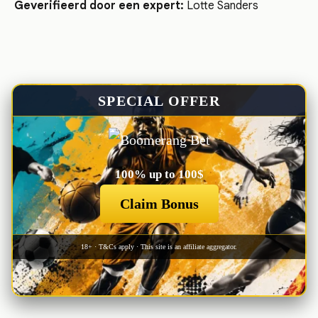
Geverifieerd door een expert:
Lotte Sanders
SPECIAL OFFER
100% up to 100$
Claim Bonus
18+ · T&Cs apply · This site is an affiliate aggregator.