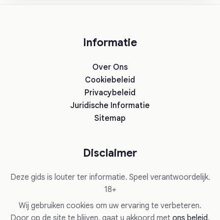
Informatie
Over Ons
Cookiebeleid
Privacybeleid
Juridische Informatie
Sitemap
Disclaimer
Deze gids is louter ter informatie. Speel verantwoordelijk.
18+
Wij gebruiken cookies om uw ervaring te verbeteren.
Door op de site te blijven, gaat u akkoord met
ons beleid
.