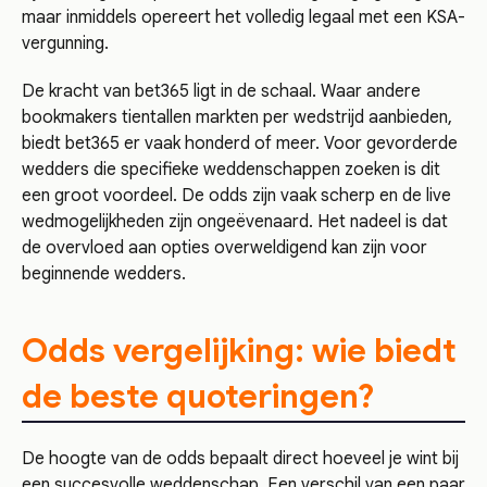
maar inmiddels opereert het volledig legaal met een KSA-
vergunning.
De kracht van bet365 ligt in de schaal. Waar andere
bookmakers tientallen markten per wedstrijd aanbieden,
biedt bet365 er vaak honderd of meer. Voor gevorderde
wedders die specifieke weddenschappen zoeken is dit
een groot voordeel. De odds zijn vaak scherp en de live
wedmogelijkheden zijn ongeëvenaard. Het nadeel is dat
de overvloed aan opties overweldigend kan zijn voor
beginnende wedders.
Odds vergelijking: wie biedt
de beste quoteringen?
De hoogte van de odds bepaalt direct hoeveel je wint bij
een succesvolle weddenschap. Een verschil van een paar