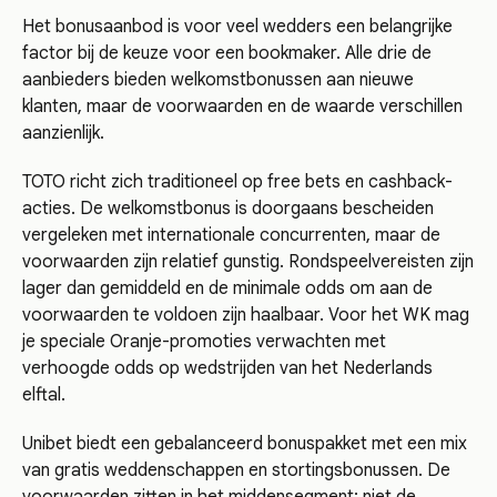
Het bonusaanbod is voor veel wedders een belangrijke
factor bij de keuze voor een bookmaker. Alle drie de
aanbieders bieden welkomstbonussen aan nieuwe
klanten, maar de voorwaarden en de waarde verschillen
aanzienlijk.
TOTO richt zich traditioneel op free bets en cashback-
acties. De welkomstbonus is doorgaans bescheiden
vergeleken met internationale concurrenten, maar de
voorwaarden zijn relatief gunstig. Rondspeelvereisten zijn
lager dan gemiddeld en de minimale odds om aan de
voorwaarden te voldoen zijn haalbaar. Voor het WK mag
je speciale Oranje-promoties verwachten met
verhoogde odds op wedstrijden van het Nederlands
elftal.
Unibet biedt een gebalanceerd bonuspakket met een mix
van gratis weddenschappen en stortingsbonussen. De