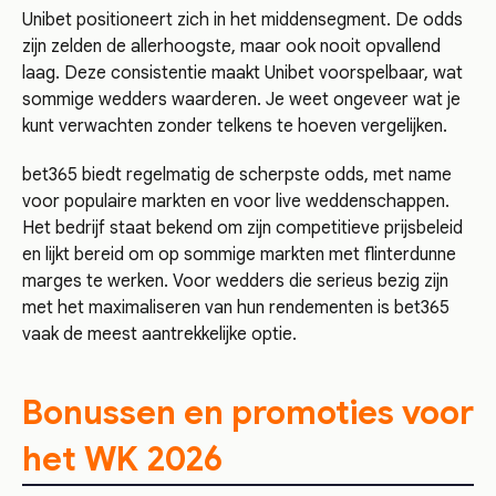
Unibet positioneert zich in het middensegment. De odds
zijn zelden de allerhoogste, maar ook nooit opvallend
laag. Deze consistentie maakt Unibet voorspelbaar, wat
sommige wedders waarderen. Je weet ongeveer wat je
kunt verwachten zonder telkens te hoeven vergelijken.
bet365 biedt regelmatig de scherpste odds, met name
voor populaire markten en voor live weddenschappen.
Het bedrijf staat bekend om zijn competitieve prijsbeleid
en lijkt bereid om op sommige markten met flinterdunne
marges te werken. Voor wedders die serieus bezig zijn
met het maximaliseren van hun rendementen is bet365
vaak de meest aantrekkelijke optie.
Bonussen en promoties voor
het WK 2026