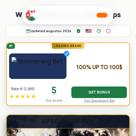
WK 2026 Topscorer: Odds & Tips
Updated augustus 2026
#1
LEADING BRAND
100% UP TO 100$
5
Rate it! (1,365)
GET BONUS
★★★★★
Our Score
Visit Boomerang Bet
SPECIAL OFFER