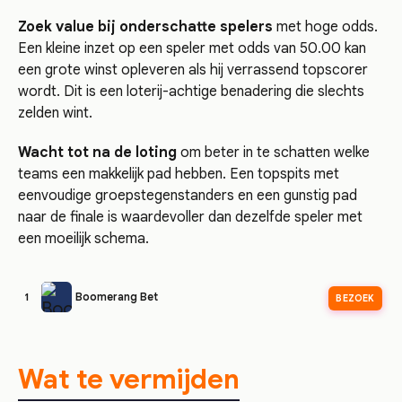
Zoek value bij onderschatte spelers
met hoge odds.
Een kleine inzet op een speler met odds van 50.00 kan
een grote winst opleveren als hij verrassend topscorer
wordt. Dit is een loterij-achtige benadering die slechts
zelden wint.
Wacht tot na de loting
om beter in te schatten welke
teams een makkelijk pad hebben. Een topspits met
eenvoudige groepstegenstanders en een gunstig pad
naar de finale is waardevoller dan dezelfde speler met
een moeilijk schema.
Boomerang Bet
1
BEZOEK
Wat te vermijden