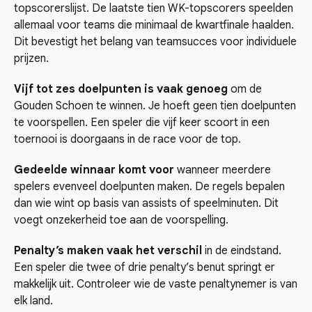
topscorerslijst. De laatste tien WK-topscorers speelden
allemaal voor teams die minimaal de kwartfinale haalden.
Dit bevestigt het belang van teamsucces voor individuele
prijzen.
Vijf tot zes doelpunten is vaak genoeg
om de
Gouden Schoen te winnen. Je hoeft geen tien doelpunten
te voorspellen. Een speler die vijf keer scoort in een
toernooi is doorgaans in de race voor de top.
Gedeelde winnaar komt voor
wanneer meerdere
spelers evenveel doelpunten maken. De regels bepalen
dan wie wint op basis van assists of speelminuten. Dit
voegt onzekerheid toe aan de voorspelling.
Penalty’s maken vaak het verschil
in de eindstand.
Een speler die twee of drie penalty’s benut springt er
makkelijk uit. Controleer wie de vaste penaltynemer is van
elk land.