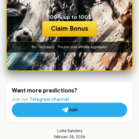
100% up to 100$
Claim Bonus
18+ · T&Cs apply · This site is an affiliate aggregator.
Want more predictions?
Join our
Telegram channel
Join
Lotte Sanders
februari 28, 2026