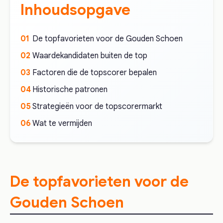
Inhoudsopgave
De topfavorieten voor de Gouden Schoen
Waardekandidaten buiten de top
Factoren die de topscorer bepalen
Historische patronen
Strategieën voor de topscorermarkt
Wat te vermijden
De topfavorieten voor de
Gouden Schoen