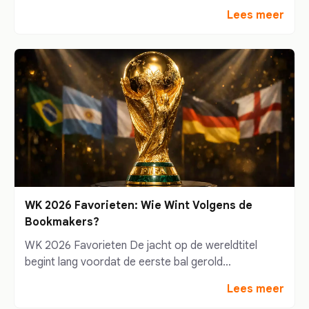
Lees meer
WK 2026 Favorieten: Wie Wint Volgens de
Bookmakers?
WK 2026 Favorieten De jacht op de wereldtitel
begint lang voordat de eerste bal gerold…
Lees meer