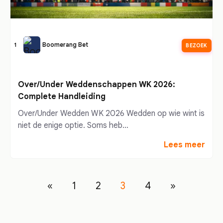
Boomerang Bet
1
BEZOEK
Over/Under Weddenschappen WK 2026:
Complete Handleiding
Over/Under Wedden WK 2026 Wedden op wie wint is
niet de enige optie. Soms heb…
Lees meer
«
1
2
3
4
»