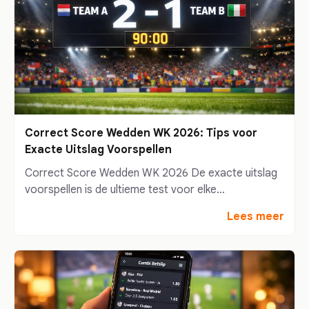
Correct Score Wedden WK 2026: Tips voor
Exacte Uitslag Voorspellen
Correct Score Wedden WK 2026 De exacte uitslag
voorspellen is de ultieme test voor elke…
Lees meer